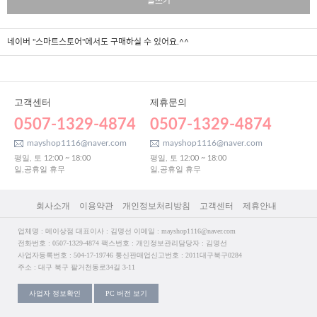
글쓰기
네이버 "스마트스토어"에서도 구매하실 수 있어요.^^
고객센터
제휴문의
0507-1329-4874
0507-1329-4874
mayshop1116@naver.com
mayshop1116@naver.com
평일, 토 12:00 ~ 18:00
평일, 토 12:00 ~ 18:00
일,공휴일 휴무
일,공휴일 휴무
회사소개
이용약관
개인정보처리방침
고객센터
제휴안내
업체명 : 메이상점 대표이사 : 김명선 이메일 : mayshop1116@naver.com
전화번호 : 0507-1329-4874 팩스번호 : 개인정보관리담당자 : 김명선
사업자등록번호 : 504-17-19746 통신판매업신고번호 : 2011대구북구0284
주소 : 대구 북구 팔거천동로34길 3-11
사업자 정보확인
PC 버전 보기